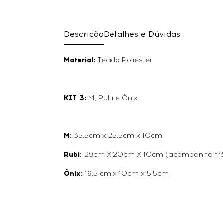
Descrição
Detalhes e Dúvidas
Material:
Tecido Poliéster
KIT 3:
M, Rubi e Ônix
M:
35,5cm x 25,5cm x 10cm
Rubi:
29cm X 20cm X 10cm (acompanha três
Ônix:
19,5 cm x 10cm x 5,5cm