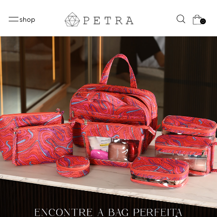
shop
0