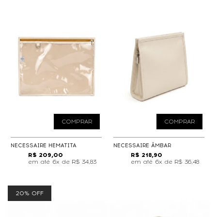
COMPRAR
COMPRAR
NECESSAIRE HEMATITA
NECESSAIRE ÂMBAR
R$ 209,00
R$ 218,90
6x de
R$ 34,83
6x de
R$ 36,48
20% OFF