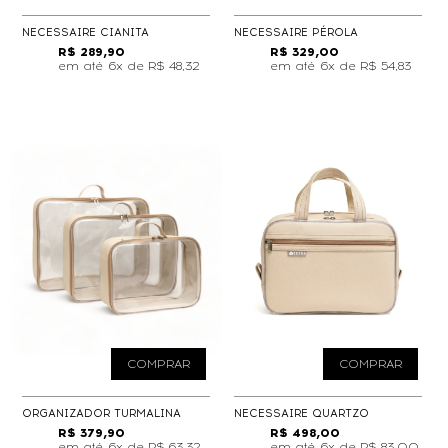
NECESSAIRE CIANITA
NECESSAIRE PÉROLA
R$ 289,90
R$ 329,00
6x de
R$ 48,32
6x de
R$ 54,83
COMPRAR
COMPRAR
ORGANIZADOR TURMALINA
NECESSAIRE QUARTZO
R$ 379,90
R$ 498,00
6x de
R$ 63,32
6x de
R$ 83,00