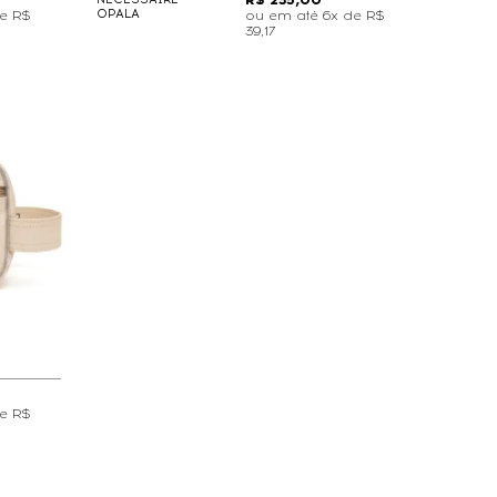
R$ 235,00
OPALA
de
R$
6x de
R$
39,17
de
R$