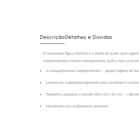
Descrição
Detalhes e Dúvidas
A Necessaire Água Marinha é a aliada de quem quer organi
independentes
e
laterais
transparentes,
tudo
o que você prec
•
2
compartimentos
independentes
—
separe
higiene
de
ma
•
Laterais
em
material
transparente
para
visualizar
o
conteú
•
Tamanho
compacto
e
versátil
(20
x
10
x
10
cm)
—
cabe
e
•
Handmade
com
acabamento
premium