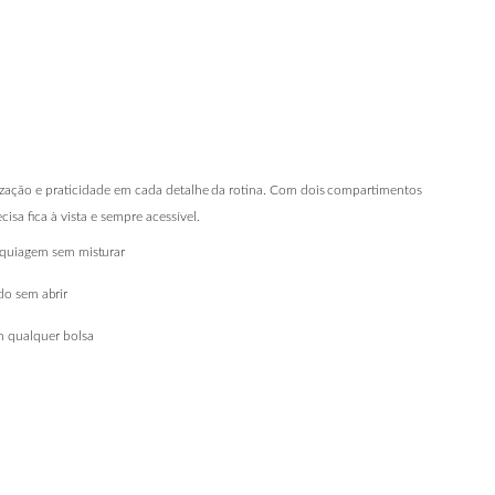
zação e praticidade em cada detalhe
da
rotina.
Com
dois
compartimentos
isa fica à vista e sempre acessível.
quiagem
sem
misturar
do
sem
abrir
m
qualquer
bolsa