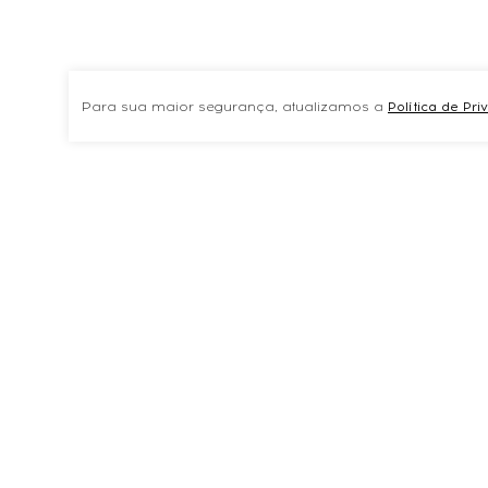
Para sua maior segurança, atualizamos a
Política de Pr
TAMBÉM COMPRARAMVER TUDOPREVNEXT
20% OFF