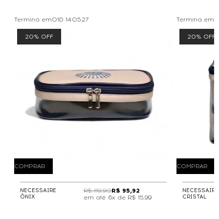
Termina em
01D
14
:
05
:
27
Termina em
0
20% OFF
20% OFF
COMPRAR
COMPRAR
NECESSAIRE
R$ 119,90
R$ 95,92
NECESSAIRE
ÔNIX
CRISTAL
6x de
R$ 15,99