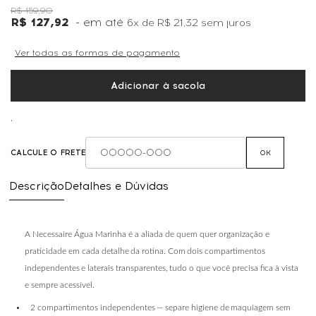
R$ 159,90
R$ 127,92
6x
de
R$ 21,32
sem juros
Ver todas as formas de pagamento
Adicionar à sacola
,
CALCULE O FRETE
OK
Descrição
Detalhes e Dúvidas
A Necessaire Água Marinha é a aliada de quem quer organização e
praticidade em cada detalhe
da
rotina.
Com
dois
compartimentos
independentes
e
laterais
transparentes,
tudo
o que você precisa fica à vista
e sempre acessível.
•
2
compartimentos
independentes
—
separe
higiene
de
maquiagem
sem