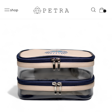
shop
0