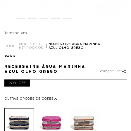
Termina em
01D
14
:
05
:
27
MONTE SEU
NECESSAIRE ÁGUA MARINHA
HOME
KIT POR COR
AZUL OLHO GREGO
Petra
NECESSAIRE ÁGUA MARINHA
AZUL OLHO GREGO
compartilhe
20% OFF
OUTRAS OPÇÕES DE CORES