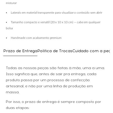
misturar
•
Laterais
em
material
transparente
para
visualizar
o
conteúdo
sem
abrir
•
Tamanho
compacto
e
versátil
(20
x
10
x
10
cm)
—
cabe
em
qualquer
bolsa
•
Handmade
com
acabamento
premium
Prazo de Entrega
Politica de Trocas
Cuidado com a peç
Todas as nossas peças são feitas à mão, uma a uma.
Isso significa que, antes de sair pra entrega, cada
produto passa por um processo de confecção
artesanal, e não por uma linha de produção em
massa.
Por isso, o prazo de entrega é sempre composto por
duas etapas: