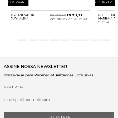
COMPRAR
COMPRAR
ORGANIZADOR
R$ 389,90
R$ 311,92
NECESSAIRE
TURMALINA
MARINHA RO
6x de
R$ 51,99
GREGO
ASSINE NOSSA NEWSLETTER
Inscreva-se para Receber Atualizações Exclusivas.
CADASTRAR