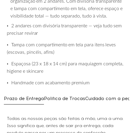
organização
em
2
andares.
Com
divisória transparente
e tampa com compartimento em tela, oferece espaço e
visibilidade total — tudo separado, tudo à vista.
•
2
andares
com
divisória
transparente
—
veja
tudo
sem
precisar
revirar
•
Tampa
com
compartimento
em
tela
para
itens
leves
(escovas,
pincéis,
afins)
•
Espaçosa
(23
x
18
x
14
cm)
para
maquiagem
completa,
higiene
e
skincare
•
Handmade
com
acabamento
premium
Prazo de Entrega
Politica de Trocas
Cuidado com a peç
Todas as nossas peças são feitas à mão, uma a uma.
Isso significa que, antes de sair pra entrega, cada
produto passa por um processo de confecção