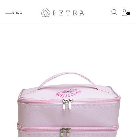
shop
0