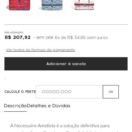
R$ 259,90
R$ 207,92
6x
de
R$ 34,65
sem juros
Ver todas as formas de pagamento
Adicionar à sacola
,
CALCULE O FRETE
OK
Descrição
Detalhes e Dúvidas
A
Necessaire
Ametista
é
a
solução
definitiva
para