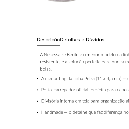
Descrição
Detalhes e Dúvidas
A
Necessaire
Berilo
é
o
menor
modelo
da
lin
resistente, é a solução perfeita para nunca 
bolsa.
•
A
menor
bag
da
linha
Petra
(11
x
4,5
cm)
—
•
Porta-carregador
oficial:
perfeita
para
cabos
•
Divisória
interna
em
tela
para
organização
a
•
Handmade
—
o
detalhe
que
faz
diferença
no