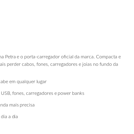
ha
Petra
e
o
porta-carregador
oficial
da
marca. Compacta e
mais perder cabos, fones, carregadores e joias no fundo da
cabe
em
qualquer
lugar
USB,
fones,
carregadores
e
power
banks
inda
mais
precisa
dia
a
dia