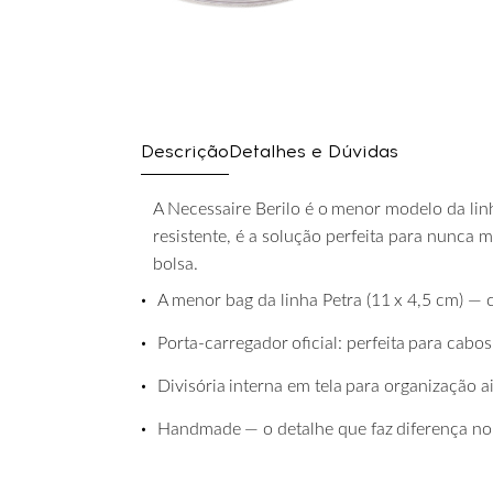
Descrição
Detalhes e Dúvidas
A
Necessaire
Berilo
é
o
menor
modelo
da
lin
resistente, é a solução perfeita para nunca 
bolsa.
•
A
menor
bag
da
linha
Petra
(11
x
4,5
cm)
—
•
Porta-carregador
oficial:
perfeita
para
cabos
•
Divisória
interna
em
tela
para
organização
a
•
Handmade
—
o
detalhe
que
faz
diferença
no