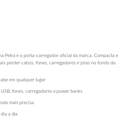
ha
Petra
e
o
porta-carregador
oficial
da
marca. Compacta e
mais perder cabos, fones, carregadores e joias no fundo da
cabe
em
qualquer
lugar
USB,
fones,
carregadores
e
power
banks
inda
mais
precisa
dia
a
dia