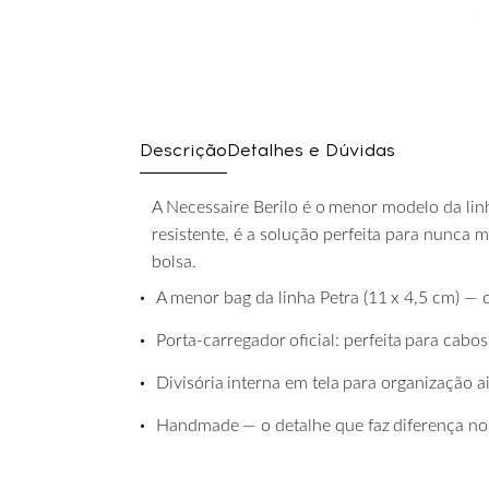
Descrição
Detalhes e Dúvidas
A
Necessaire
Berilo
é
o
menor
modelo
da
lin
resistente, é a solução perfeita para nunca 
bolsa.
•
A
menor
bag
da
linha
Petra
(11
x
4,5
cm)
—
•
Porta-carregador
oficial:
perfeita
para
cabos
•
Divisória
interna
em
tela
para
organização
a
•
Handmade
—
o
detalhe
que
faz
diferença
no