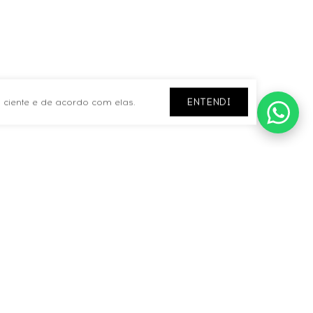
ENTENDI
 ciente e de acordo com elas.
CONTATO
contato@petrabags.com.br