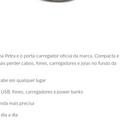
ha
Petra
e
o
porta-carregador
oficial
da
marca. Compacta e
mais perder cabos, fones, carregadores e joias no fundo da
cabe
em
qualquer
lugar
USB,
fones,
carregadores
e
power
banks
inda
mais
precisa
dia
a
dia