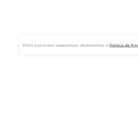
Para sua maior segurança, atualizamos a
Política de Pr
ASSINE NOSSA NEWSLETTER
INFORMA
Inscreva-se para Receber
Política de T
Atualizações Exclusivas.