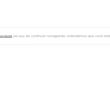
ivacidade
da loja. Ao continuar navegando, entendemos que você está
ÇÕES
INSTITUCIONAL
roca
Sobre a Marca