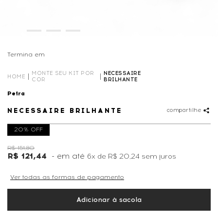
Termina em
00D
17
:
43
:
01
MONTE SEU KIT POR
NECESSAIRE
HOME
COR
BRILHANTE
Petra
NECESSAIRE BRILHANTE
compartilhe
20% OFF
R$ 151,80
R$ 121,44
6x
de
R$ 20,24
sem juros
Ver todas as formas de pagamento
Adicionar à sacola