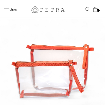
shop
0