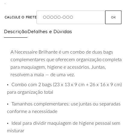
,
CALCULE O FRETE
OK
Descrição
Detalhes e Dúvidas
A Necessaire Brilhante é um combo de duas bags
complementares que oferecem organização
completa
para
maquiagem,
higiene
e
acessórios.
Juntas,
resolvem
a
mala
— de uma vez.
•
Combo
com
2
bags
(23
x
13
x
9
cm
+
26
x
16
x
9
cm)
para
organização
total
•
Tamanhos
complementares:
use
juntas
ou
separadas
conforme
a
necessidade
•
Ideal
para
dividir
maquiagem
de
higiene
pessoal
sem
misturar