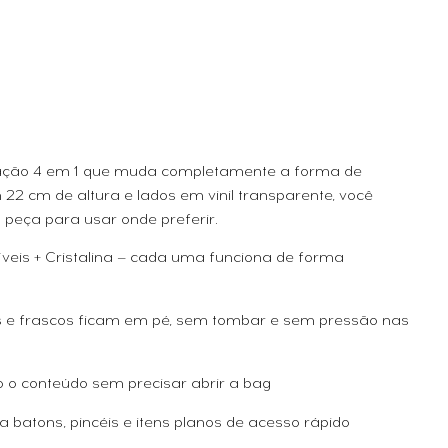
ização 4 em 1 que muda completamente a forma de
2 cm de altura e lados em vinil transparente, você
 peça para usar onde preferir.
víveis + Cristalina — cada uma funciona de forma
es e frascos ficam em pé, sem tombar e sem pressão nas
o o conteúdo sem precisar abrir a bag
batons, pincéis e itens planos de acesso rápido