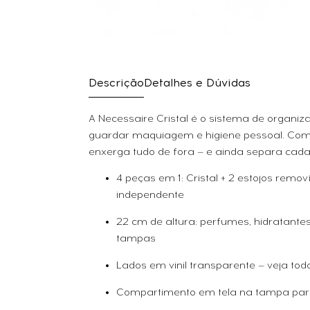
Descrição
Detalhes e Dúvidas
A Necessaire Cristal é o sistema de organ
guardar maquiagem e higiene pessoal. Com 2
enxerga tudo de fora — e ainda separa cada
4 peças em 1: Cristal + 2 estojos remo
independente
22 cm de altura: perfumes, hidratant
tampas
Lados em vinil transparente — veja tod
Compartimento em tela na tampa para 