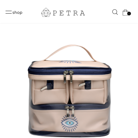
shop
0