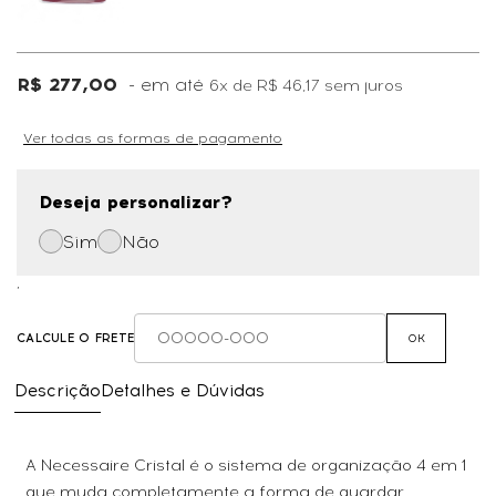
R$ 277,00
6x
de
R$ 46,17
sem juros
Ver todas as formas de pagamento
Deseja personalizar?
Sim
Não
,
CALCULE O FRETE
OK
Descrição
Detalhes e Dúvidas
A Necessaire Cristal é o sistema de organização 4 em 1
que muda completamente a forma de guardar