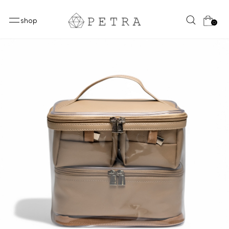
shop
0