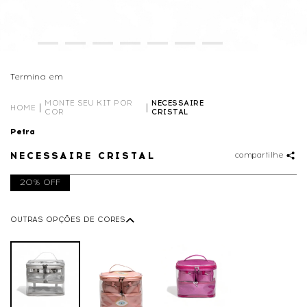
Termina em
01D
03
:
47
:
58
MONTE SEU KIT POR
NECESSAIRE
HOME
COR
CRISTAL
Petra
NECESSAIRE CRISTAL
compartilhe
20% OFF
OUTRAS OPÇÕES DE CORES