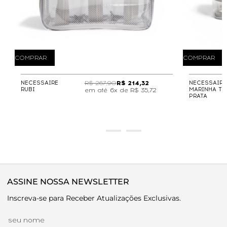
COMPRAR
COMPRAR
NECESSAIRE
R$ 267,90
R$ 214,32
NECESSAIRE
RUBI
MARINHA TR
6x de
R$ 35,72
PRATA
ASSINE NOSSA NEWSLETTER
Inscreva-se para Receber Atualizações Exclusivas.