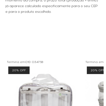
momento da compra, o prazo total (produção + envio)
já aparece calculado especificamente para o seu CEP
e para o produto escolhido.
TAMBÉM COMPRARAMVER TUDO
Termina em
01D
03
:
47
:
58
Termina em
0
20% OFF
20% OFF