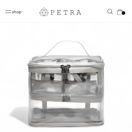
shop
0