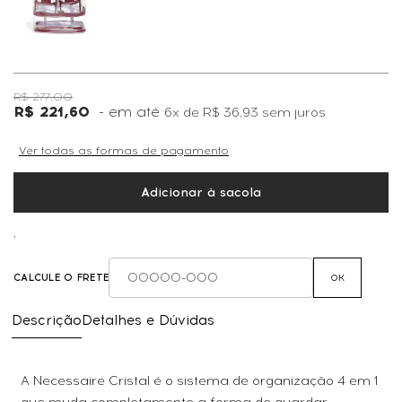
R$ 277,00
R$ 221,60
6x
de
R$ 36,93
sem juros
Ver todas as formas de pagamento
Adicionar à sacola
,
CALCULE O FRETE
OK
Descrição
Detalhes e Dúvidas
A Necessaire Cristal é o sistema de organização 4 em 1