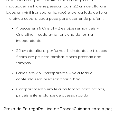
que muda completamente a forma de guardar
maquiagem e higiene pessoal. Com 22 cm de altura e
lados em vinil transparente, você enxerga tudo de fora
— e ainda separa cada peça para usar onde preferir.
4 peças em 1: Cristal + 2 estojos removíveis +
Cristalina — cada uma funciona de forma
independente
22 cm de altura: perfumes, hidratantes e frascos
ficam em pé, sem tombar e sem pressão nas
tampas
Lados em vinil transparente — veja todo o
conteúdo sem precisar abrir a bag
Compartimento em tela na tampa para batons,
pincéis e itens planos de acesso rápido
Prazo de Entrega
Politica de Trocas
Cuidado com a peç