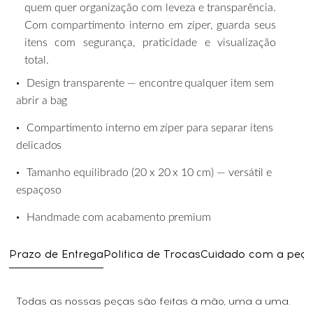
quem
quer
organização
com
leveza
e transparência.
Com
compartimento interno
em
zíper,
guarda seus
itens
com
segurança, praticidade e visualização
total.
•
Design
transparente
—
encontre
qualquer
item
sem
abrir
a
bag
•
Compartimento
interno
em
zíper
para
separar
itens
delicados
•
Tamanho
equilibrado
(20
x
20
x
10
cm)
—
versátil
e
espaçoso
•
Handmade
com
acabamento
premium
Prazo de Entrega
Politica de Trocas
Cuidado com a peç
Todas as nossas peças são feitas à mão, uma a uma.