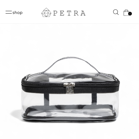
shop
0