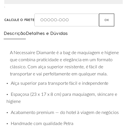
,
CALCULE O FRETE
OK
Descrição
Detalhes e Dúvidas
A Necessaire Diamante é a bag de maquiagem e higiene
que combina praticidade e elegância
em
um
formato
clássico.
Com
alça
superior
resistente,
é
fácil
de
transportar
e
vai perfeitamente em qualquer mala.
•
Alça
superior
para
transporte
fácil
e
independente
•
Espaçosa
(23
x
17
x
8
cm)
para
maquiagem,
skincare
e
higiene
•
Acabamento
premium
—
do
hotel
à
viagem
de
negócios
•
Handmade
com
qualidade
Petra