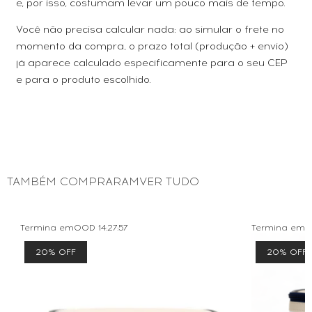
e, por isso, costumam levar um pouco mais de tempo.
Você não precisa calcular nada: ao simular o frete no
momento da compra, o prazo total (produção + envio)
já aparece calculado especificamente para o seu CEP
e para o produto escolhido.
TAMBÉM COMPRARAMVER TUDO
Termina em
00D
14
:
27
:
56
Termina em
0
20% OFF
20% OFF