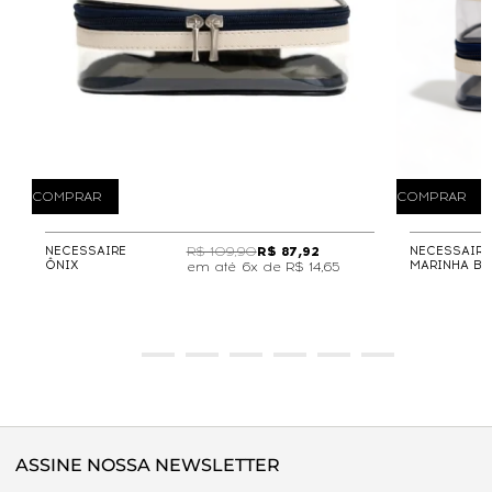
COMPRAR
COMPRAR
NECESSAIRE
R$ 109,90
R$ 87,92
NECESSAIRE
ÔNIX
MARINHA BE
6x de
R$ 14,65
ASSINE NOSSA NEWSLETTER