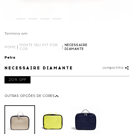
Termina em
00D
14
:
27
:
57
MONTE SEU KIT POR
NECESSAIRE
HOME
COR
DIAMANTE
Petra
NECESSAIRE DIAMANTE
compartilhe
20% OFF
OUTRAS OPÇÕES DE CORES