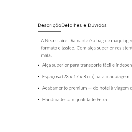
Descrição
Detalhes e Dúvidas
A Necessaire Diamante é a bag de maquiagem
formato
clássico.
Com
alça
superior
resisten
mala.
•
Alça
superior
para
transporte
fácil
e
indepen
•
Espaçosa
(23
x
17
x
8
cm)
para
maquiagem,
•
Acabamento
premium
—
do
hotel
à
viagem
•
Handmade
com
qualidade
Petra