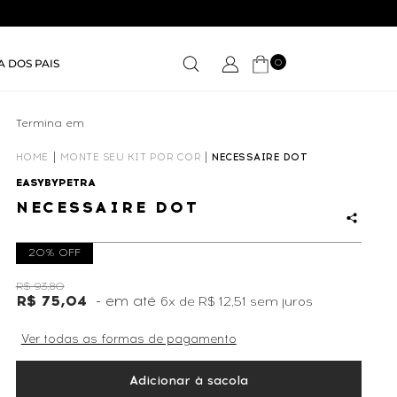
0
A DOS PAIS
Termina em
00D
13
:
50
:
40
HOME
MONTE SEU KIT POR COR
NECESSAIRE DOT
EASYBYPETRA
NECESSAIRE DOT
20% OFF
R$ 93,80
R$ 75,04
6x
de
R$ 12,51
sem juros
Ver todas as formas de pagamento
Adicionar à sacola