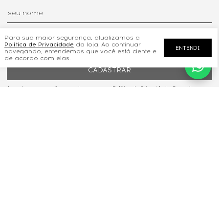
Para sua maior segurança, atualizamos a
Política de Privacidade
da loja. Ao continuar
ENTENDI
navegando, entendemos que você está ciente e
de acordo com elas.
CADASTRAR
Ao se inscrever, você concorda com nossa Política de Privacidade. Garantimos
que seus dados serão tratados com a mais alta confidencialidade e segurança
INFORMAÇÕES
INSTITUCIONAL
CONTATO