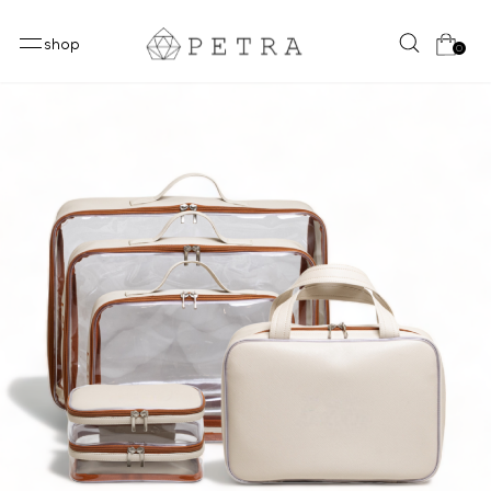
shop
0