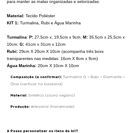
para manter as malas organizadas e setorizadas.
Material:
Tecido Poliéster
KIT 1:
Turmalina, Rubi e Água Marinha
Turmalina
:
P:
27,5cm x, 19,5cm x 9cm;
M:
35,5cm x 25,5cm x
10cm;
G:
41cm x 31cm x 12cm
Rubi:
29cm X 20cm X 10cm (acompanha três boxs
transparentes nas medidas: 16cm X 8cm x 9cm)
Água Marinha:
20cm X 10cm X 10cm
Composição (a confirmar):
Turmalina G + Rubi + Diamante +
Ônix (verificar no backend)
Material:
Sintético (couro vegano)
Produção:
Artesanal (handmade)
â Posso personalizar os itens do kit?