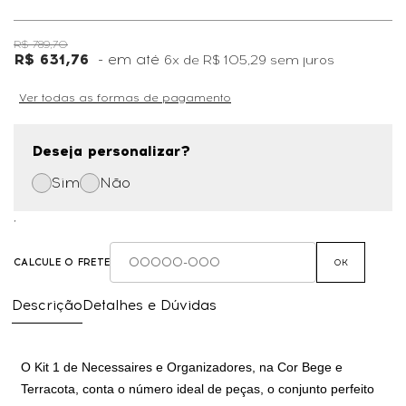
R$ 789,70
R$ 631,76
6x
de
R$ 105,29
sem juros
Ver todas as formas de pagamento
Deseja personalizar?
Sim
Não
,
CALCULE O FRETE
OK
Descrição
Detalhes e Dúvidas
O Kit 1 de Necessaires e Organizadores, na Cor
Bege e
Terracota
, conta o número ideal de peças, o conjunto perfeito