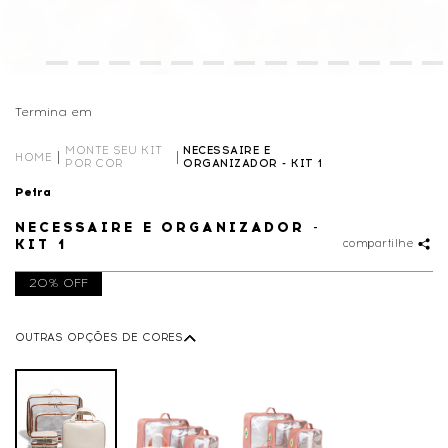
Termina em
00D
16
:
34
:
14
MONTE SEU KIT
NECESSAIRE E
HOME
POR COR
ORGANIZADOR - KIT 1
Petra
NECESSAIRE E ORGANIZADOR -
KIT 1
compartilhe
20% OFF
OUTRAS OPÇÕES DE CORES