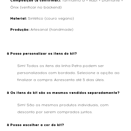
Composição (a confirmar):
Turmalina G + Rubi + Diamante +
Ônix (verificar no backend)
Material:
Sintético (couro vegano)
Produção:
Artesanal (handmade)
â Posso personalizar os itens do kit?
Sim! Todos os itens da linha Petra podem ser
personalizados com bordado. Selecione a opção ao
finalizar a compra. Acrescenta até 5 dias úteis.
â Os itens do kit são os mesmos vendidos separadamente?
Sim! São os mesmos produtos individuais, com
desconto por serem comprados juntos.
â Posso escolher a cor do kit?