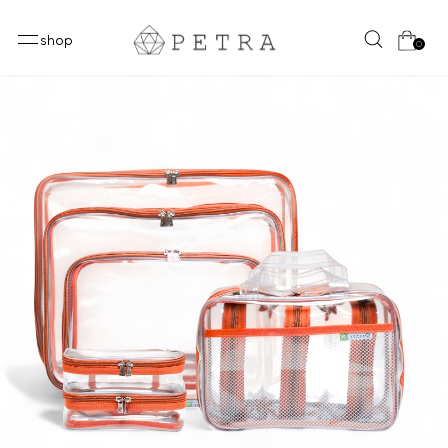
shop
0