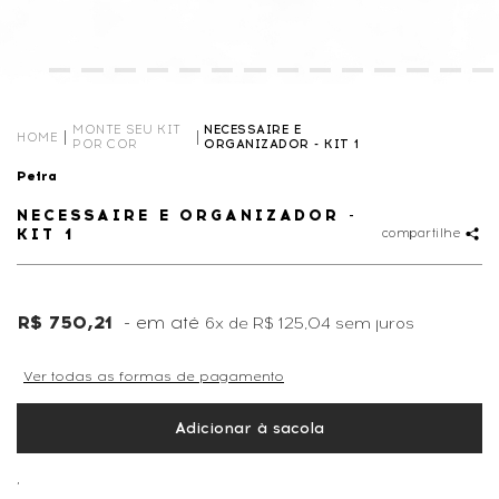
MONTE SEU KIT
NECESSAIRE E
HOME
POR COR
ORGANIZADOR - KIT 1
Petra
NECESSAIRE E ORGANIZADOR -
KIT 1
compartilhe
R$ 750,21
6x
de
R$ 125,04
sem juros
Ver todas as formas de pagamento
Adicionar à sacola
,