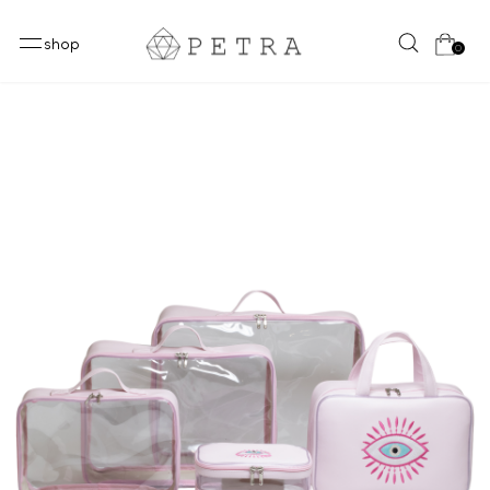
shop
0