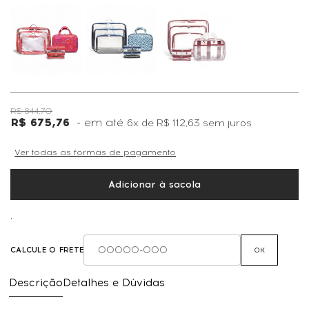
R$ 844,70
R$ 675,76
6x
de
R$ 112,63
sem juros
Ver todas as formas de pagamento
Adicionar à sacola
,
CALCULE O FRETE
OK
Descrição
Detalhes e Dúvidas