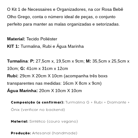
O Kit 1 de Necessaires e Organizadores, na cor Rosa Bebê
Olho Grego, conta o número ideal de peças, o conjunto
perfeito para manter as malas organizadas e setorizadas.
Material:
Tecido Poliéster
KIT 1:
Turmalina, Rubi e Água Marinha
Turmalina
:
P:
27,5cm x, 19,5cm x 9cm;
M:
35,5cm x 25,5cm x
10cm;
G:
41cm x 31cm x 12cm
Rubi:
29cm X 20cm X 10cm (acompanha três boxs
transparentes nas medidas: 16cm X 8cm x 9cm)
Água Marinha:
20cm X 10cm X 10cm
Composição (a confirmar):
Turmalina G + Rubi + Diamante +
Ônix (verificar no backend)
Material:
Sintético (couro vegano)
Produção:
Artesanal (handmade)