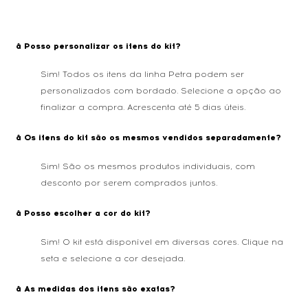
â Posso personalizar os itens do kit?
Sim! Todos os itens da linha Petra podem ser
personalizados com bordado. Selecione a opção ao
finalizar a compra. Acrescenta até 5 dias úteis.
â Os itens do kit são os mesmos vendidos separadamente?
Sim! São os mesmos produtos individuais, com
desconto por serem comprados juntos.
â Posso escolher a cor do kit?
Sim! O kit está disponível em diversas cores. Clique na
seta e selecione a cor desejada.
â As medidas dos itens são exatas?