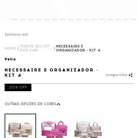
Termina em
00D
16
:
44
:
09
MONTE SEU KIT
NECESSAIRE E
HOME
POR COR
ORGANIZADOR - KIT 4
Petra
NECESSAIRE E ORGANIZADOR -
KIT 4
compartilhe
20% OFF
OUTRAS OPÇÕES DE CORES