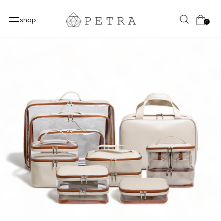
shop
0