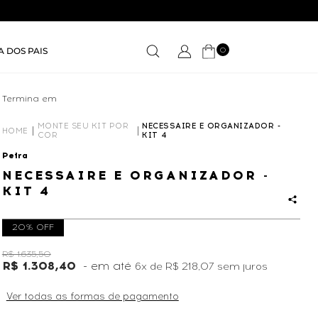
0
A DOS PAIS
Termina em
01D
18
:
25
:
17
MONTE SEU KIT POR
NECESSAIRE E ORGANIZADOR -
HOME
COR
KIT 4
Petra
NECESSAIRE E ORGANIZADOR -
KIT 4
20% OFF
R$ 1.635,50
R$ 1.308,40
6x
de
R$ 218,07
sem juros
Ver todas as formas de pagamento