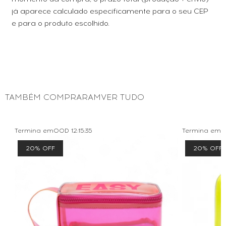
já aparece calculado especificamente para o seu CEP
e para o produto escolhido.
TAMBÉM COMPRARAMVER TUDO
Termina em
00D
12
:
15
:
35
Termina em
0
20% OFF
20% OFF