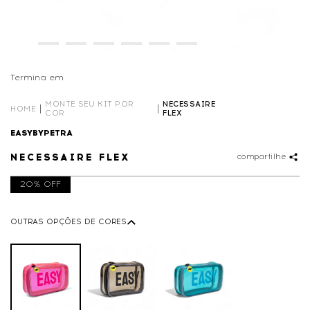
Termina em
00D
12
:
15
:
35
MONTE SEU KIT POR
NECESSAIRE
HOME
COR
FLEX
EASYBYPETRA
NECESSAIRE FLEX
compartilhe
20% OFF
OUTRAS OPÇÕES DE CORES