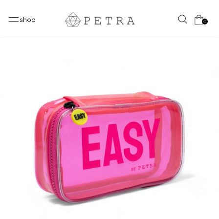
shop
0