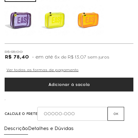
R$ 98,00
R$ 78,40
6x
de
R$ 13,07
sem juros
Ver todas as formas de pagamento
Adicionar à sacola
,
CALCULE O FRETE
OK
Descrição
Detalhes e Dúvidas