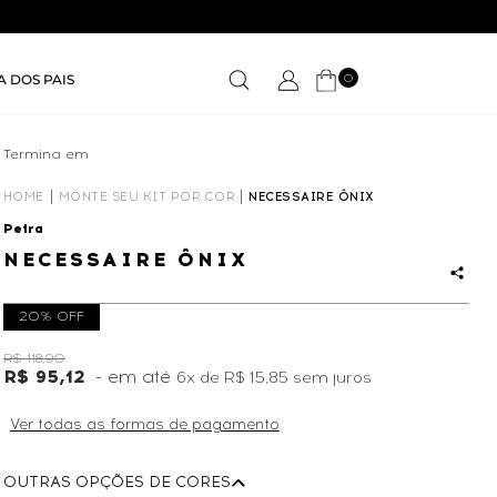
0
A DOS PAIS
Termina em
01D
11
:
11
:
17
HOME
MONTE SEU KIT POR COR
NECESSAIRE ÔNIX
Petra
NECESSAIRE ÔNIX
20% OFF
R$ 118,90
R$ 95,12
6x
de
R$ 15,85
sem juros
Ver todas as formas de pagamento
OUTRAS OPÇÕES DE CORES