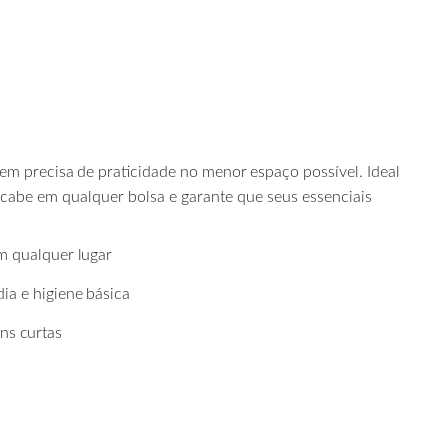
uem
precisa
de
praticidade
no
menor
espaço possível. Ideal
 cabe em qualquer bolsa e garante que seus essenciais
m
qualquer
lugar
dia
e
higiene
básica
ens
curtas