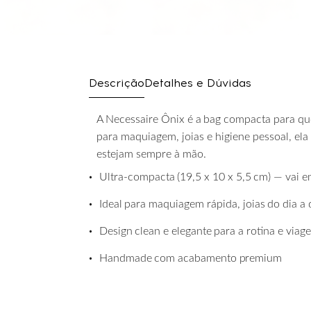
Descrição
Detalhes e Dúvidas
A
Necessaire
Ônix
é
a
bag
compacta
para
q
para maquiagem, joias e higiene pessoal, ela
estejam sempre à mão.
•
Ultra-compacta
(19,5
x
10
x
5,5
cm)
—
vai
e
•
Ideal
para
maquiagem
rápida,
joias
do
dia
a
•
Design
clean
e
elegante
para
a
rotina
e
viag
•
Handmade
com
acabamento
premium