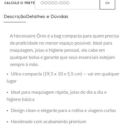
CALCULE O FRETE
OK
Descrição
Detalhes e Dúvidas
A
Necessaire
Ônix
é
a
bag
compacta
para
quem
precisa
de
praticidade
no
menor
espaço possível. Ideal para
maquiagem, joias e higiene pessoal, ela cabe em
qualquer bolsa e garante que seus essenciais estejam
sempre à mão.
•
Ultra-compacta
(19,5
x
10
x
5,5
cm)
—
vai
em
qualquer
lugar
•
Ideal
para
maquiagem
rápida,
joias
do
dia
a
dia
e
higiene
básica
•
Design
clean
e
elegante
para
a
rotina
e
viagens
curtas
•
Handmade
com
acabamento
premium