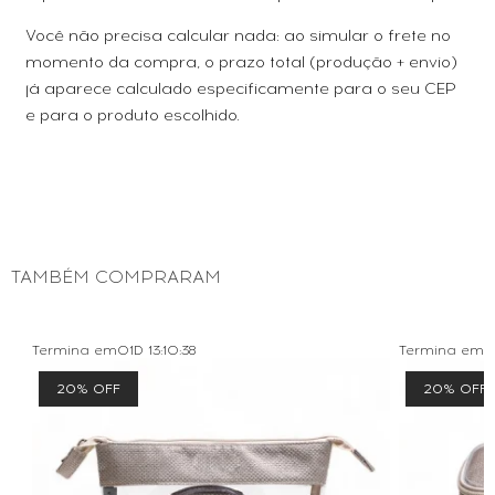
Você não precisa calcular nada: ao simular o frete no
momento da compra, o prazo total (produção + envio)
já aparece calculado especificamente para o seu CEP
e para o produto escolhido.
TAMBÉM COMPRARAM
Termina em
01D
13
:
10
:
38
Termina em
0
20% OFF
20% OFF