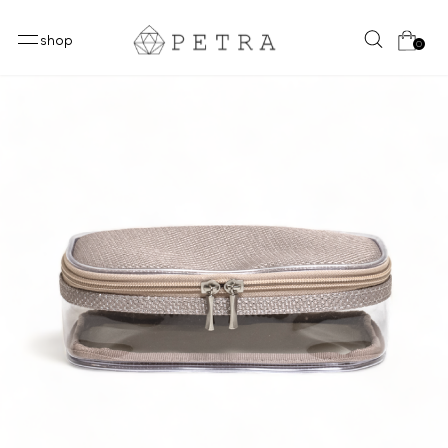
shop
0