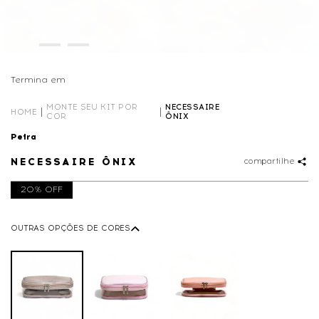
Termina em
01D
13
:
10
:
38
MONTE SEU KIT POR
NECESSAIRE
HOME
COR
ÔNIX
Petra
NECESSAIRE ÔNIX
compartilhe
20% OFF
OUTRAS OPÇÕES DE CORES