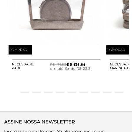
COMPRAR
COMPRAR
NECESSAIRE
R$ 174,80
R$ 139,84
NECESSAIRE
JADE
MARINHA BE
6x de
R$ 23,31
ASSINE NOSSA NEWSLETTER
Inscreva-se para Receber Atualizações Exclusivas.