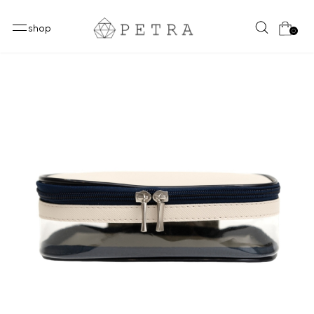
shop
0