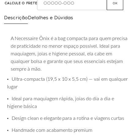
CALCULE O FRETE
OK
Descrição
Detalhes e Dúvidas
A
Necessaire
Ônix
é
a
bag
compacta
para
quem
precisa
de
praticidade
no
menor
espaço possível. Ideal para
maquiagem, joias e higiene pessoal, ela cabe em
qualquer bolsa e garante que seus essenciais estejam
sempre à mão.
•
Ultra-compacta
(19,5
x
10
x
5,5
cm)
—
vai
em
qualquer
lugar
•
Ideal
para
maquiagem
rápida,
joias
do
dia
a
dia
e
higiene
básica
•
Design
clean
e
elegante
para
a
rotina
e
viagens
curtas
•
Handmade
com
acabamento
premium