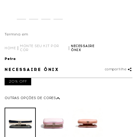
Termina em
01D
09
:
08
:
31
MONTE SEU KIT POR
NECESSAIRE
HOME
COR
ÔNIX
Petra
NECESSAIRE ÔNIX
compartilhe
20% OFF
OUTRAS OPÇÕES DE CORES