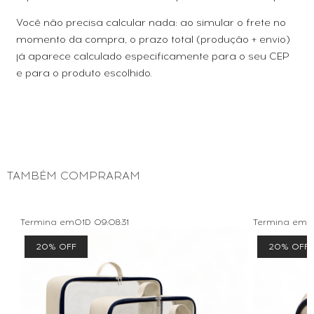
Você não precisa calcular nada: ao simular o frete no
momento da compra, o prazo total (produção + envio)
já aparece calculado especificamente para o seu CEP
e para o produto escolhido.
TAMBÉM COMPRARAM
Termina em
01D
09
:
08
:
31
Termina em
0
20% OFF
20% OFF