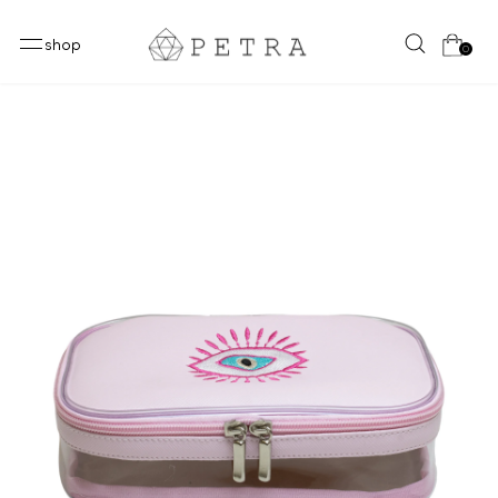
shop
0