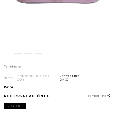
Termina em
00D
19
:
25
:
34
MONTE SEU KIT POR
NECESSAIRE
HOME
COR
ÔNIX
Petra
NECESSAIRE ÔNIX
compartilhe
20% OFF