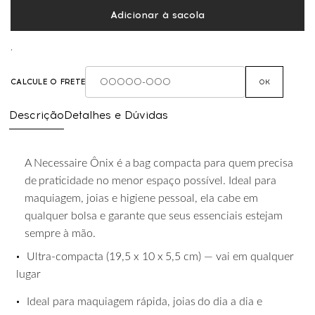
Adicionar à sacola
,
CALCULE O FRETE
OK
Descrição
Detalhes e Dúvidas
A
Necessaire
Ônix
é
a
bag
compacta
para
quem
precisa
de
praticidade
no
menor
espaço possível. Ideal para
maquiagem, joias e higiene pessoal, ela cabe em
qualquer bolsa e garante que seus essenciais estejam
sempre à mão.
•
Ultra-compacta
(19,5
x
10
x
5,5
cm)
—
vai
em
qualquer
lugar
•
Ideal
para
maquiagem
rápida,
joias
do
dia
a
dia
e