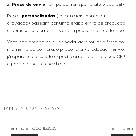
2.
Prazo de envio
, tempo de transporte até o seu CEP
Peças
personalizadas
(com iniciais, nome ou
gravação) passam por uma etapa extra de produção
e, por isso, costumam levar um pouco mais de tempo.
Você não precisa calcular nada: ao simular o frete no
momento da compra, o prazo total (produção + envio)
já aparece calculado especificamente para o seu CEP
e para o produto escolhido.
TAMBÉM COMPRARAM
Termina em
00D
19
:
25
:
35
Termina em
0