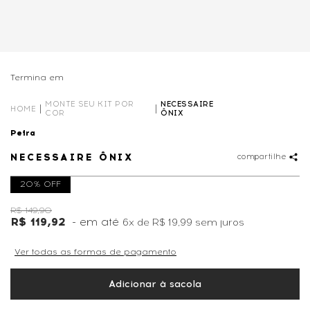
Termina em
01D
07
:
37
:
38
MONTE SEU KIT POR
NECESSAIRE
HOME
COR
ÔNIX
Petra
NECESSAIRE ÔNIX
compartilhe
20% OFF
R$ 149,90
R$ 119,92
6x
de
R$ 19,99
sem juros
Ver todas as formas de pagamento
Adicionar à sacola