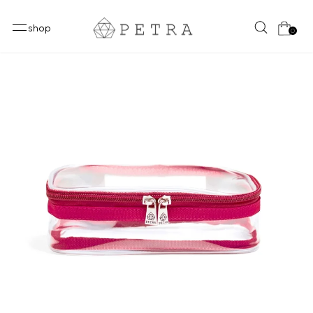
shop
0