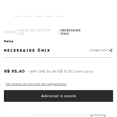
MONTE SEU KIT POR
NECESSAIRE
HOME
COR
ÔNIX
Petra
NECESSAIRE ÔNIX
compartilhe
R$ 95,40
6x
de
R$ 15,90
sem juros
Ver todas as formas de pagamento
Adicionar à sacola
,