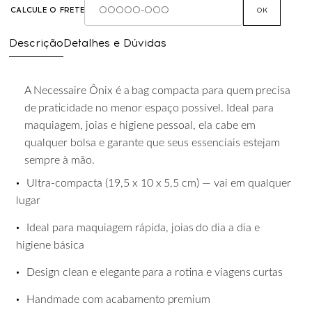
CALCULE O FRETE
OK
Descrição
Detalhes e Dúvidas
A
Necessaire
Ônix
é
a
bag
compacta
para
quem
precisa
de
praticidade
no
menor
espaço possível. Ideal para
maquiagem, joias e higiene pessoal, ela cabe em
qualquer bolsa e garante que seus essenciais estejam
sempre à mão.
•
Ultra-compacta
(19,5
x
10
x
5,5
cm)
—
vai
em
qualquer
lugar
•
Ideal
para
maquiagem
rápida,
joias
do
dia
a
dia
e
higiene
básica
•
Design
clean
e
elegante
para
a
rotina
e
viagens
curtas
•
Handmade
com
acabamento
premium