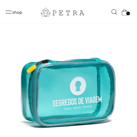
shop
0