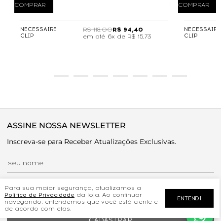
COMPRAR
COMPRAR
NECESSAIRE
R$ 118,00
R$ 94,40
NECESSAIRE
CLIP
CLIP
6x de
R$ 15,73
ASSINE NOSSA NEWSLETTER
Inscreva-se para Receber Atualizações Exclusivas.
Para sua maior segurança, atualizamos a
Política de Privacidade
da loja. Ao continuar
ENTENDI
navegando, entendemos que você está ciente e
de acordo com elas.
CADASTRAR