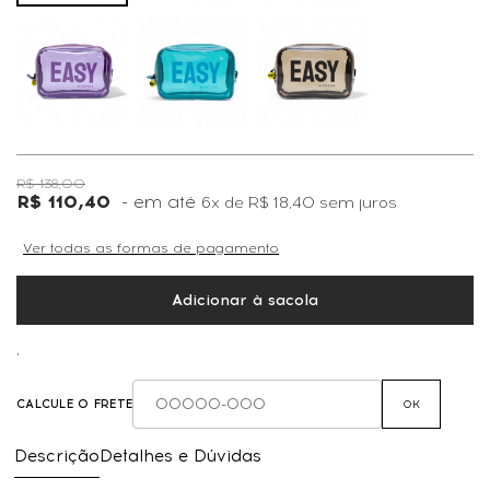
R$ 138,00
R$ 110,40
6x
de
R$ 18,40
sem juros
Ver todas as formas de pagamento
Adicionar à sacola
,
CALCULE O FRETE
OK
Descrição
Detalhes e Dúvidas