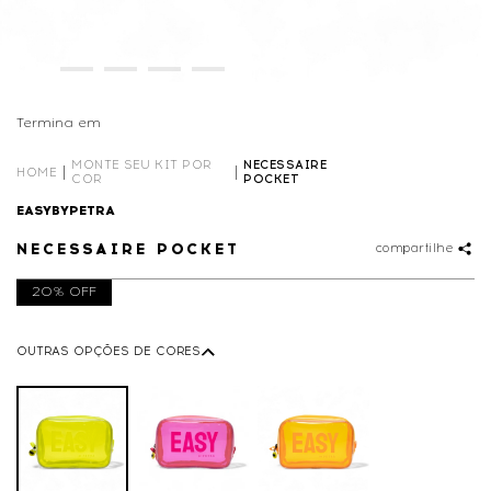
Termina em
00D
10
:
09
:
03
MONTE SEU KIT POR
NECESSAIRE
HOME
COR
POCKET
EASYBYPETRA
NECESSAIRE POCKET
compartilhe
20% OFF
OUTRAS OPÇÕES DE CORES