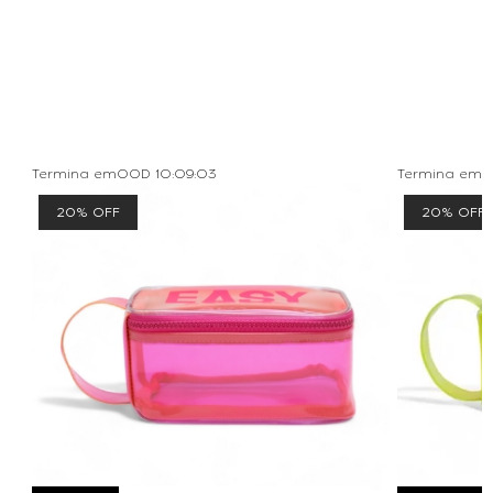
Termina em
00D
10
:
09
:
02
Termina em
0
20% OFF
20% OFF