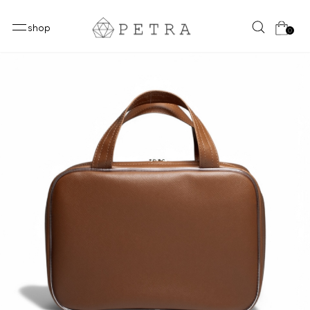
shop
0