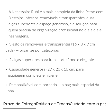
A Necessaire Rubi é a mais completa da linha Petra: com
3 estojos internos removíveis e transparentes,
duas
alças
superiores
e
espaço
generoso,
é
a
solução
para
quem
precisa
de organização profissional no dia a dia e
nas viagens.
•
3
estojos
removíveis
e
transparentes
(16
x
8
x
9
cm
cada)
—
organize
por
categorias
•
2
alças
superiores
para
transporte
firme
e
elegante
•
Capacidade
generosa
(29
x
20
x
10
cm)
para
maquiagem
completa
e
higiene
•
Personalizável
com
bordado
—
a
bag
mais
especial
da
linha
Prazo de Entrega
Politica de Trocas
Cuidado com a peç