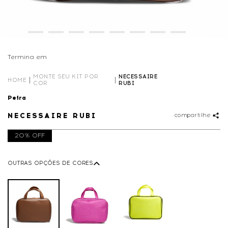
Termina em
00D
10
:
51
:
48
MONTE SEU KIT POR
NECESSAIRE
HOME
COR
RUBI
Petra
NECESSAIRE RUBI
compartilhe
20% OFF
OUTRAS OPÇÕES DE CORES