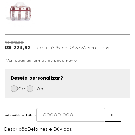
R$ 279,90
R$ 223,92
6x
de
R$ 37,32
sem juros
Ver todas as formas de pagamento
Deseja personalizar?
Sim
Não
,
CALCULE O FRETE
OK
Descrição
Detalhes e Dúvidas