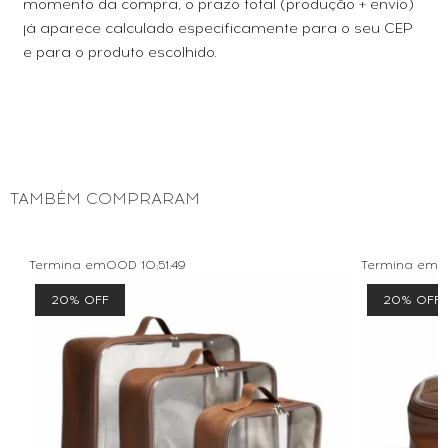
momento da compra, o prazo total (produção + envio)
já aparece calculado especificamente para o seu CEP
e para o produto escolhido.
TAMBÉM COMPRARAM
Termina em
00D
10
:
51
:
48
Termina em
0
20% OFF
20% OFF