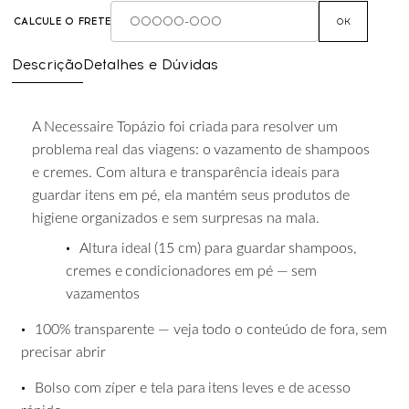
CALCULE O FRETE
OK
Descrição
Detalhes e Dúvidas
A
Necessaire
Topázio
foi
criada
para
resolver
um
problema
real
das
viagens:
o
vazamento de shampoos
e cremes. Com altura e transparência ideais para
guardar itens em pé, ela mantém seus produtos de
higiene organizados e sem surpresas na mala.
•
Altura
ideal
(15
cm)
para
guardar
shampoos,
cremes
e
condicionadores
em
pé
—
sem
vazamentos
•
100%
transparente
—
veja
todo
o
conteúdo
de
fora,
sem
precisar
abrir
•
Bolso
com
zíper
e
tela
para
itens
leves
e
de
acesso