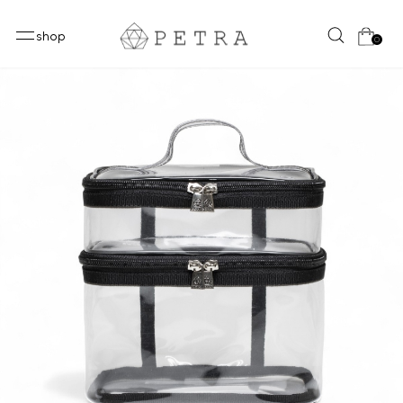
shop
0