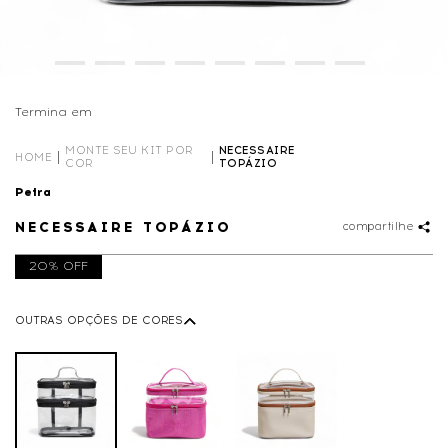
Termina em
00D
11
:
50
:
11
MONTE SEU KIT POR
NECESSAIRE
HOME
COR
TOPÁZIO
Petra
NECESSAIRE TOPÁZIO
compartilhe
20% OFF
OUTRAS OPÇÕES DE CORES