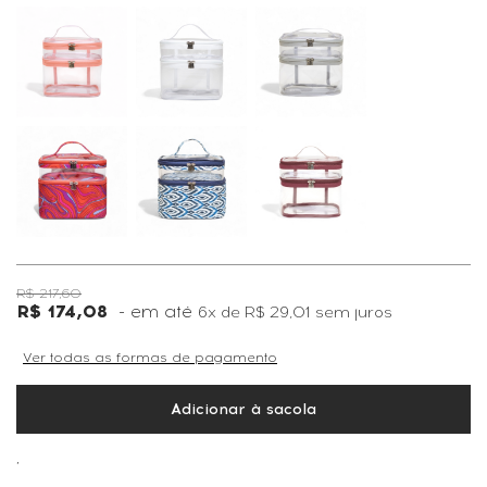
R$ 217,60
R$ 174,08
6x
de
R$ 29,01
sem juros
Ver todas as formas de pagamento
Adicionar à sacola
,