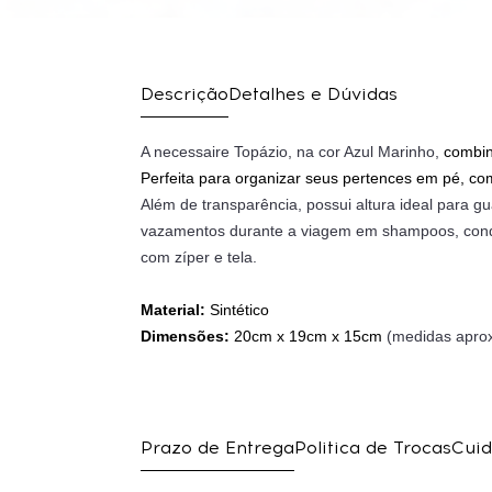
Descrição
Detalhes e Dúvidas
A necessaire Topázio, na cor Azul Marinho,
combin
Perfeita para organizar seus pertences em pé, com
Além de transparência, possui altura ideal para gu
vazamentos durante a viagem em shampoos, condi
com zíper e tela.
Material:
Sintético
Dimensões:
20cm x 19cm x 15cm
(medidas aprox
Prazo de Entrega
Politica de Trocas
Cuid