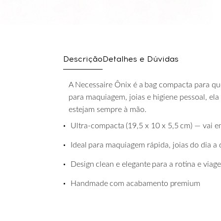
Descrição
Detalhes e Dúvidas
A
Necessaire
Ônix
é
a
bag
compacta
para
q
para maquiagem, joias e higiene pessoal, ela
estejam sempre à mão.
•
Ultra-compacta
(19,5
x
10
x
5,5
cm)
—
vai
e
•
Ideal
para
maquiagem
rápida,
joias
do
dia
a
•
Design
clean
e
elegante
para
a
rotina
e
viag
•
Handmade
com
acabamento
premium