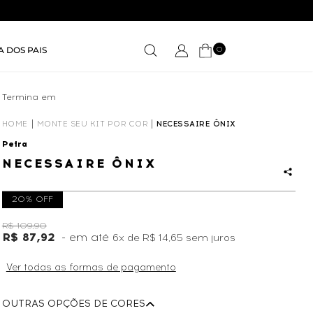
0
A DOS PAIS
Termina em
01D
11
:
36
:
27
HOME
MONTE SEU KIT POR COR
NECESSAIRE ÔNIX
Petra
NECESSAIRE ÔNIX
20% OFF
R$ 109,90
R$ 87,92
6x
de
R$ 14,65
sem juros
Ver todas as formas de pagamento
OUTRAS OPÇÕES DE CORES