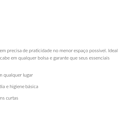
uem
precisa
de
praticidade
no
menor
espaço possível. Ideal
 cabe em qualquer bolsa e garante que seus essenciais
m
qualquer
lugar
dia
e
higiene
básica
ens
curtas