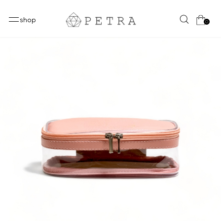
shop
0