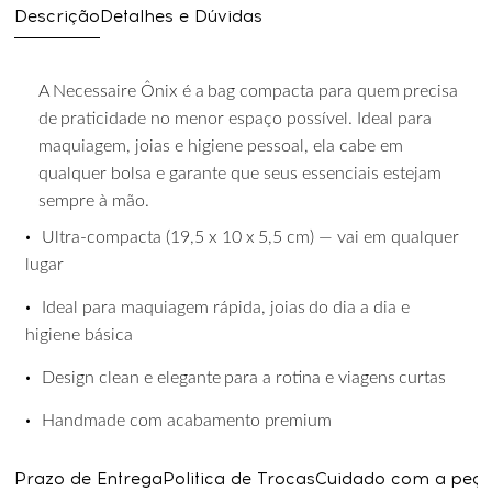
Descrição
Detalhes e Dúvidas
A
Necessaire
Ônix
é
a
bag
compacta
para
quem
precisa
de
praticidade
no
menor
espaço possível. Ideal para
maquiagem, joias e higiene pessoal, ela cabe em
qualquer bolsa e garante que seus essenciais estejam
sempre à mão.
•
Ultra-compacta
(19,5
x
10
x
5,5
cm)
—
vai
em
qualquer
lugar
•
Ideal
para
maquiagem
rápida,
joias
do
dia
a
dia
e
higiene
básica
•
Design
clean
e
elegante
para
a
rotina
e
viagens
curtas
•
Handmade
com
acabamento
premium
Prazo de Entrega
Politica de Trocas
Cuidado com a peç