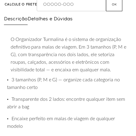
CALCULE O FRETE
OK
Descrição
Detalhes e Dúvidas
O
Organizador
Turmalina
é
o
sistema
de
organização
definitivo
para
malas
de
viagem.
Em
3 tamanhos (P, M e
G), com transparência nos dois lados, ele setoriza
roupas, calçados, acessórios e eletrônicos com
visibilidade total — e encaixa em qualquer mala.
•
3
tamanhos
(P,
M
e
G)
—
organize
cada
categoria
no
tamanho
certo
•
Transparente
dos
2
lados:
encontre
qualquer
item
sem
abrir
a
bag
•
Encaixe
perfeito
em
malas
de
viagem
de
qualquer
modelo