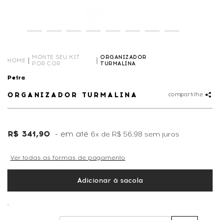
MONTE SEU KIT
ORGANIZADOR
HOME
POR COR
TURMALINA
Petra
ORGANIZADOR TURMALINA
compartilhe
R$ 341,90
6x
de
R$ 56,98
sem juros
Ver todas as formas de pagamento
Adicionar à sacola
,