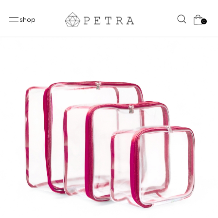
shop
0