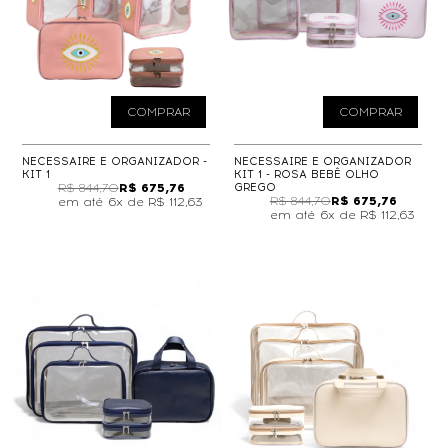
COMPRAR
COMPRAR
NECESSAIRE E ORGANIZADOR -
NECESSAIRE E ORGANIZADOR
KIT 1
KIT 1 - ROSA BEBÊ OLHO
R$ 844,70
R$ 675,76
GREGO
R$ 844,70
R$ 675,76
6x de
R$ 112,63
6x de
R$ 112,63