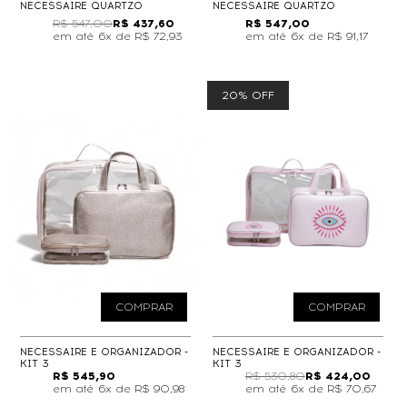
NECESSAIRE QUARTZO
NECESSAIRE QUARTZO
R$ 547,00
R$ 437,60
R$ 547,00
6x de
R$ 72,93
6x de
R$ 91,17
20% OFF
COMPRAR
COMPRAR
NECESSAIRE E ORGANIZADOR -
NECESSAIRE E ORGANIZADOR -
KIT 3
KIT 3
R$ 545,90
R$ 530,80
R$ 424,00
6x de
R$ 90,98
6x de
R$ 70,67