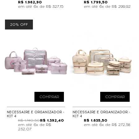
R$ 1.962,90
R$ 1.799,50
6x de
R$ 327,15
6x de
R$ 299,92
20% OFF
COMPRAR
COMPRAR
NECESSAIRE E ORGANIZADOR -
NECESSAIRE E ORGANIZADOR -
KIT 4
KIT 4
R$ 1.740,50
R$ 1.392,40
R$ 1.635,50
6x de
R$
6x de
R$ 272,58
232,07