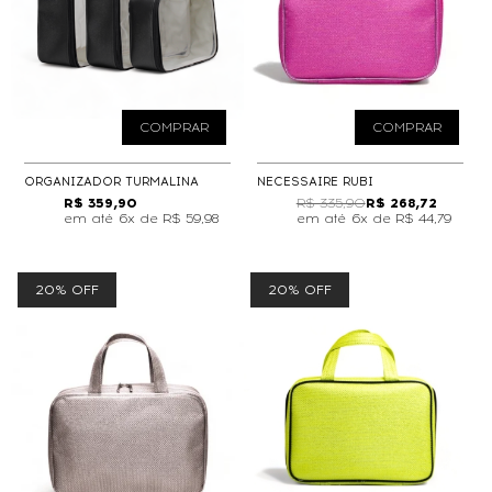
COMPRAR
COMPRAR
ORGANIZADOR TURMALINA
NECESSAIRE RUBI
R$ 359,90
R$ 335,90
R$ 268,72
6x de
R$ 59,98
6x de
R$ 44,79
20% OFF
20% OFF